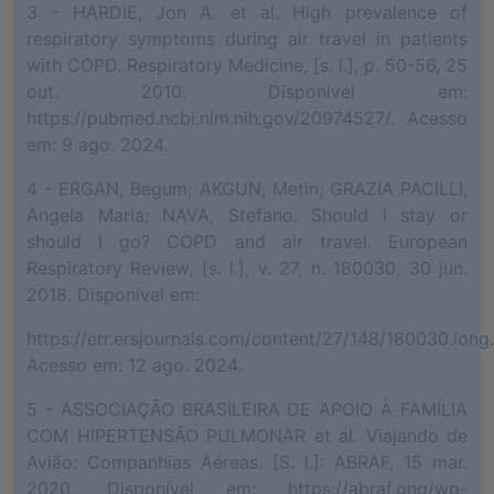
3 - HARDIE, Jon A. et al. High prevalence of
respiratory symptoms during air travel in patients
with COPD. Respiratory Medicine, [s. l.], p. 50-56, 25
out. 2010. Disponível em:
https://pubmed.ncbi.nlm.nih.gov/20974527/. Acesso
em: 9 ago. 2024.
4 - ERGAN, Begum; AKGUN, Metin; GRAZIA PACILLI,
Angela Maria; NAVA, Stefano. Should I stay or
should I go? COPD and air travel. European
Respiratory Review, [s. l.], v. 27, n. 180030, 30 jun.
2018. Disponível em:
https://err.ersjournals.com/content/27/148/180030.long.
Acesso em: 12 ago. 2024.
5 - ASSOCIAÇÃO BRASILEIRA DE APOIO À FAMÍLIA
COM HIPERTENSÃO PULMONAR et al. Viajando de
Avião: Companhias Aéreas. [S. l.]: ABRAF, 15 mar.
2020. Disponível em: https://abraf.ong/wp-