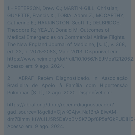
1 - PETERSON, Drew C.; MARTIN-GILL, Christian;
GUYETTE, Francis X.; TOBIA, Adam Z.; MCCARTHY,
Catherine E.; HARRINGTON, Scott T.; DELBRIDGE,
Theodore R.; YEALY, Donald M. Outcomes of
Medical Emergencies on Commercial Airline Flights.
The New England Journal of Medicine, [s. l.], v. 368,
ed. 22, p. 2075-2083, Maio 2013. Disponível em:
https://www.nejm.org/doi/full/10.1056/NEJMoa1212052.
Acesso em: 9 ago. 2024.
2 - ABRAF. Recém Diagnosticado. In: Associação
Brasileira de Apoio à Família com Hipertensão
Pulmonar. [S. l.], 12 ago. 2020. Disponível em:
https://abraf.ong/dpoc/recem-diagnosticado/?
gad_source=1&gclid=CjwKCAjw_Na1BhAlEiwAM-
dm7Blmm_ktWuHJ5R5DaVbBMSK7Qpf8P5sfGkPUDiH5K
Acesso em: 9 ago. 2024.