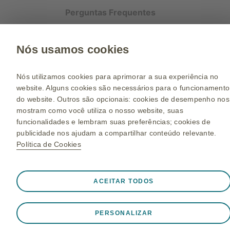
Perguntas Frequentes
Política de Privacidade
Nós usamos cookies
Visite o site
Nós utilizamos cookies para aprimorar a sua experiência no
website. Alguns cookies são necessários para o funcionamento
© 2023 GlaxoSmithKline Brasil Ltda. Todos os direitos reservados.
do website. Outros são opcionais: cookies de desempenho nos
O Material incluído nesse website é dirigido ao público em geral. Por favor
mostram como você utiliza o nosso website, suas
consulte o seu médico. NP-BR-FLF-WCNT-240001 | Julho/2024
funcionalidades e lembram suas preferências; cookies de
publicidade nos ajudam a compartilhar conteúdo relevante.
Política de Cookies
Sempre ativo
Cookies Estritamente Necessários
❮
ACEITAR TODOS
Necessários para o funcionamento apropriado do website,
como armazenar dados de sessão durante uma visita ao
PERSONALIZAR
website, gerenciar preferências de cookies e tags, e proteger a
segurança do website. Além disso, alguns cookies são