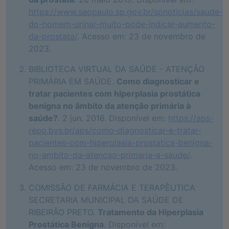
https://www.saopaulo.sp.gov.br/spnoticias/saude-
do-homem-urinar-muito-pode-indicar-aumento-
da-prostata/
. Acesso em: 23 de novembro de
2023.
BIBLIOTECA VIRTUAL DA SAÚDE - ATENÇÃO
PRIMÁRIA EM SAÚDE.
Como diagnosticar e
tratar pacientes com hiperplasia prostática
benigna no âmbito da atenção primária à
saúde?
. 2 jun. 2016. Disponível em:
https://aps-
repo.bvs.br/aps/como-diagnosticar-e-tratar-
pacientes-com-hiperplasia-prostatica-benigna-
no-ambito-da-atencao-primaria-a-saude/
.
Acesso em: 23 de novembro de 2023.
COMISSÃO DE FARMÁCIA E TERAPÊUTICA
SECRETARIA MUNICIPAL DA SAÚDE DE
RIBEIRÃO PRETO.
Tratamento da Hiperplasia
Prostática Benigna
. Disponível em: